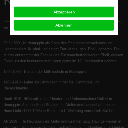
KUPHAL
Akzeptieren
(aus " Walter Kuphal, Heimatmuseum Neuruppin 1985" mit freundlicher Genehmigung
Ablehnen
des Museums Neuruppin)
26.6.1890 - In Neuruppin als Sohn des Schuhmachermeisters und
Lederhändlers
Kuphal
und seiner Frau Maria, geb. Ebell, geboren. Die
Mutter entstammt der Familie des Tuchmacherfabrikanten Ebell, dessen
Fabrik zu den bedeutendsten Neuruppins im 19. Jahrhundert gehörte.
1896-1906 - Besuch der Mittelschule in Neuruppin.
1906-1910 - Lehre als Lithograph in der Fa. Oehmigke und
Riemschneider.
Nach 1910 Hilfskraft in der Theater- und Fahnenmalerei Gallert in
Neuruppin. Anschließend Studium im Atelier des Landschaftsmalers
Hans Licht (1876-1935) in Berlin. Im I. Weltkrieg vermutlich Soldat.
Ab 1919 In Neuruppin als Maler und Grafiker tätig. Häufige Reisen in
den Harz, nach Süddeutschland (Rothenburg o. T., Nürnberg u. a.) und in