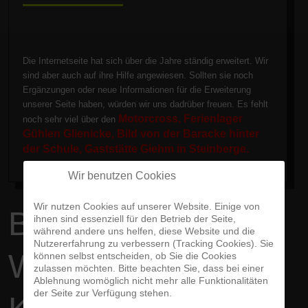
Die Internetseite hat sich über die Jahre ständig erweitert. Wir
sind aber auch auf ihre Hilfe angewiesen. Sollten sie noch
Ergänzungen oder neue Informationen für die Erweiterung
unserer Seite haben, würden wir uns dadrüber freuen. Es fehlt
Motorcross, Ferienlager
noch sehr viel über den
Gühlen Glienicke, Bild von der Baracke hinter
der Schule, Gaststätte Giehm in Steinberge.
Wir benutzen Cookies
Wir nutzen Cookies auf unserer Website. Einige von
BIOGRAFIE -
ihnen sind essenziell für den Betrieb der Seite,
während andere uns helfen, diese Website und die
Nutzererfahrung zu verbessern (Tracking Cookies). Sie
WALTER
können selbst entscheiden, ob Sie die Cookies
zulassen möchten. Bitte beachten Sie, dass bei einer
Ablehnung womöglich nicht mehr alle Funktionalitäten
der Seite zur Verfügung stehen.