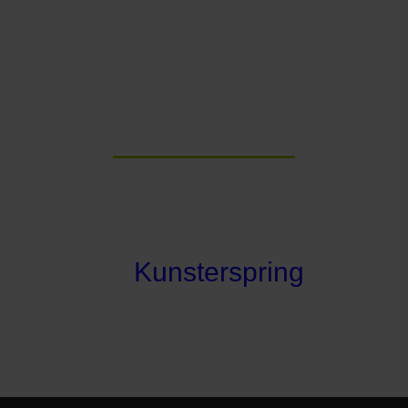
DIE
KOCHQUELLE
in
Kunsterspring