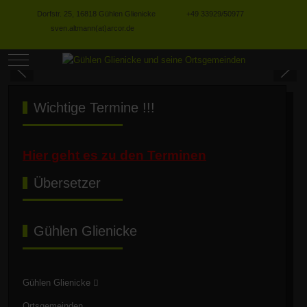
Dorfstr. 25, 16818 Gühlen Glienicke
+49 33929/50977
sven.altmann(at)arcor.de
Mobile Menu Toggle
Wichtige Termine !!!
Hier geht es zu den Terminen
Übersetzer
Gühlen Glienicke
Gühlen Glienicke
Ortsgemeinden